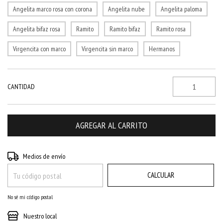
Angelita marco rosa con corona
Angelita nube
Angelita paloma
Angelita bifaz rosa
Ramito
Ramito bifaz
Ramito rosa
Virgencita con marco
Virgencita sin marco
Hermanos
CANTIDAD
CAMBIAR CP
Entregas para el CP:
Medios de envío
CALCULAR
No sé mi código postal
Nuestro local