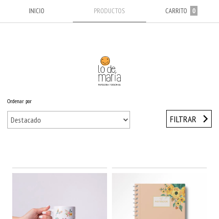
INICIO
PRODUCTOS
CARRITO
0
Ordenar por
Inicio
/
Papelería personal
/
Papelería por mundos
/
Mundo Flores mostaza
FILTRAR