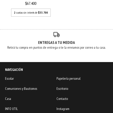
CAJA...
$67.400
2
cuotas sin interés de
$33.700
ENTREGAS A TU MEDIDA
Retirá tu compra en puntos de entrega o te la enviamos por correo a tu casa.
NAVEGACIÓN
Escolar
Papelería personal
Comuniones y Bautismos
Escritorio
Casa
Contacto
INFO UTIL
Instagram