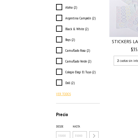
Aloha (2)
Argentina Campeón (2)
Black & White (2)
Boys (2)
STICKERS LA
$35
Camuflado Rosa (2)
2
cuotas sin int
Camuflado Verde (2)
Colegio Elegí El Tuyo (2)
Doll (2)
VER TODOS
Precio
DESDE
HASTA