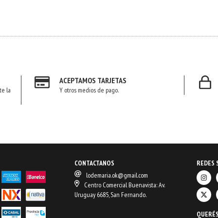
ACEPTAMOS TARJETAS
te la
Y otros medios de pago.
CONTACTANOS
REDES 
lodemaria.ok@gmail.com
Centro Comercial Buenavista: Av.
Uruguay 6685, San Fernando.
QUERÉS