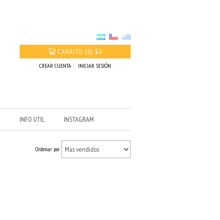
CARRITO
(
0
)
$0
CREAR CUENTA
INICIAR SESIÓN
O
INFO UTIL
INSTAGRAM
Ordenar por