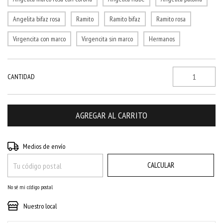
Angelita bifaz rosa
Ramito
Ramito bifaz
Ramito rosa
Virgencita con marco
Virgencita sin marco
Hermanos
CANTIDAD
CAMBIAR CP
Entregas para el CP:
Medios de envío
CALCULAR
No sé mi código postal
Nuestro local