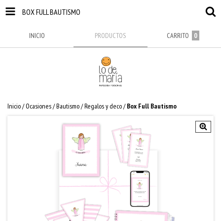
BOX FULL BAUTISMO
INICIO
PRODUCTOS
CARRITO
0
Inicio
/
Ocasiones
/
Bautismo
/
Regalos y deco
/
Box Full Bautismo