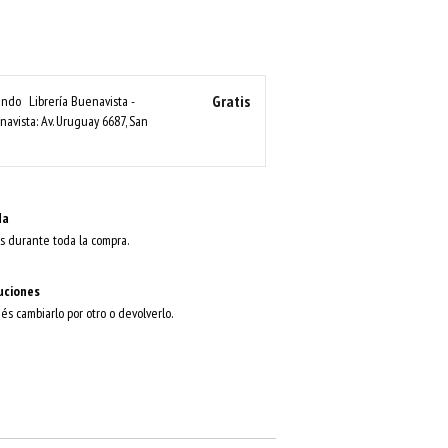
Gratis
nando
Librería Buenavista -
avista: Av. Uruguay 6687, San
da
s durante toda la compra.
uciones
dés cambiarlo por otro o devolverlo.