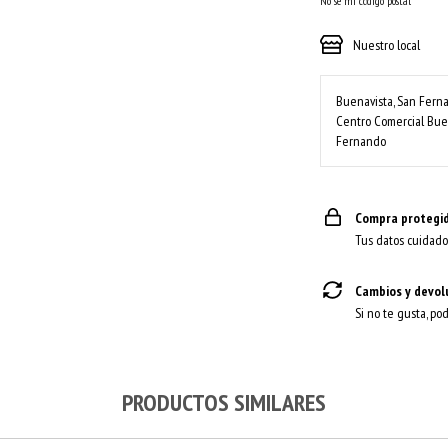
No sé mi código postal
Nuestro local
Buenavista, San Fer
Centro Comercial Buen
Fernando
Compra protegi
Tus datos cuidado
Cambios y devol
Si no te gusta, po
PRODUCTOS SIMILARES