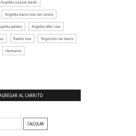
Angelita corazon borde
Angelita marco rosa con corona
ngelita paloma
Angelita bifaz rosa
faz
Ramito rosa
Virgencita con marco
Hermanos
CAMBIAR CP
CALCULAR