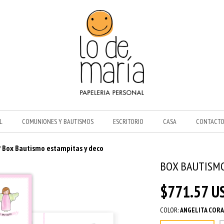
L
COMUNIONES Y BAUTISMOS
ESCRITORIO
CASA
CONTACT
Box Bautismo estampitas y deco
/
BOX BAUTISMO
$771.57 U
COLOR:
ANGELITA COR