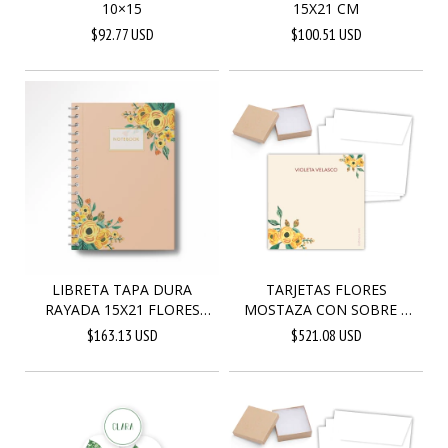
10×15
15X21 CM
$92.77 USD
$100.51 USD
LIBRETA TAPA DURA
TARJETAS FLORES
RAYADA 15X21 FLORES
MOSTAZA CON SOBRE Y
MO...
CAJA...
$163.13 USD
$521.08 USD