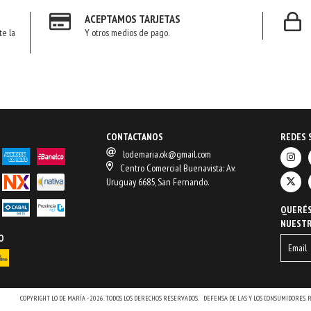
ACEPTAMOS TARJETAS
te la
Y otros medios de pago.
CONTACTANOS
REDES 
lodemaria.ok@gmail.com
Centro Comercial Buenavista: Av.
Uruguay 6685, San Fernando.
QUERÉS
NUEST
O
COPYRIGHT LO DE MARÍA - 2026. TODOS LOS DERECHOS RESERVADOS.
DEFENSA DE LAS Y LOS CONSUMIDORES.