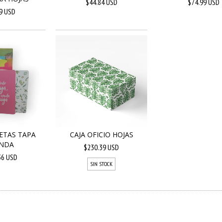
$44.84 USD
$74.99 USD
9 USD
ETAS TAPA
CAJA OFICIO HOJAS
NDA
$230.39 USD
36 USD
SIN STOCK