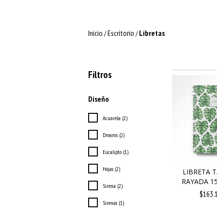
Inicio
Escritorio
Libretas
/
/
Filtros
Diseño
Acuarela (2)
Dreams (2)
Eucalipto (1)
Hojas (2)
LIBRETA 
RAYADA 15
Sirena (2)
$163.
Sirenas (1)