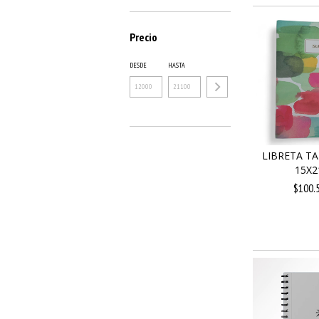
Precio
DESDE
HASTA
LIBRETA T
15X2
$100.