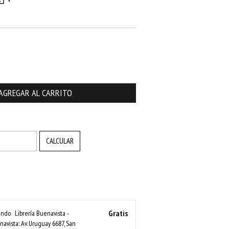
CAMBIAR CP
CALCULAR
Gratis
nando
Librería Buenavista -
avista: Av. Uruguay 6687, San