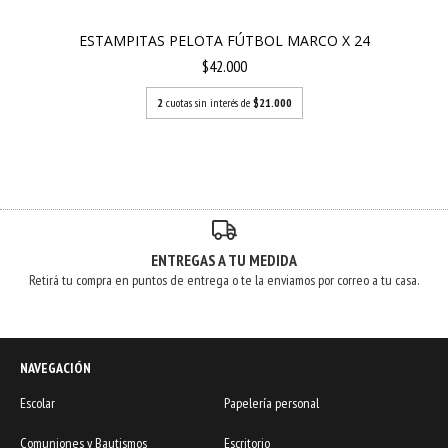
ESTAMPITAS PELOTA FÚTBOL MARCO X 24
$42.000
2
cuotas sin interés de
$21.000
ENTREGAS A TU MEDIDA
Retirá tu compra en puntos de entrega o te la enviamos por correo a tu casa.
NAVEGACIÓN
Escolar
Papelería personal
Comuniones y Bautismos
Escritorio