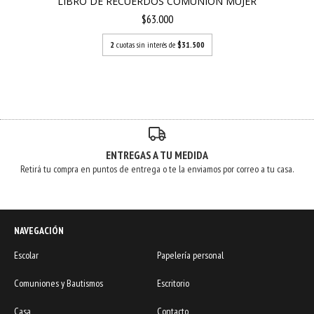
LIBRO DE RECUERDOS COMUNIÓN MUJER
$63.000
2
cuotas sin interés de
$31.500
ENTREGAS A TU MEDIDA
Retirá tu compra en puntos de entrega o te la enviamos por correo a tu casa.
NAVEGACIÓN
Escolar
Papelería personal
Comuniones y Bautismos
Escritorio
Casa
Contacto