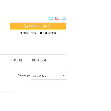
CARRITO
(
0
)
$0
CREAR CUENTA
INICIAR SESIÓN
O
INFO UTIL
INSTAGRAM
Ordenar por