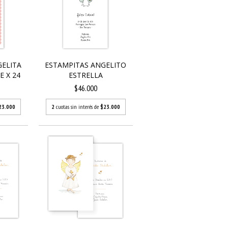
ESTAMPITAS ANGELITO
ELITA
ESTRELLA
 X 24
$46.000
2
cuotas sin interés de
$23.000
23.000