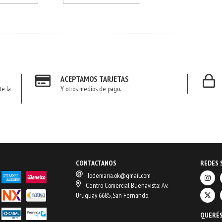
ACEPTAMOS TARJETAS
te la
Y otros medios de pago.
CONTACTANOS
REDES 
lodemaria.ok@gmail.com
Centro Comercial Buenavista: Av.
Uruguay 6685, San Fernando.
QUERÉS