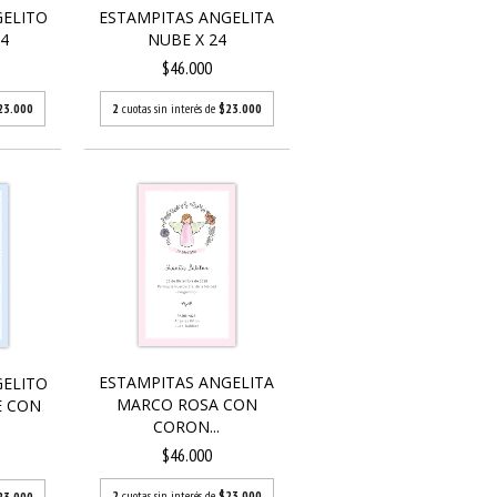
ESTAMPITAS ANGELITA
GELITO
NUBE X 24
4
$46.000
2
cuotas sin interés de
$23.000
23.000
ESTAMPITAS ANGELITA
GELITO
MARCO ROSA CON
E CON
CORON...
$46.000
2
cuotas sin interés de
$23.000
23.000