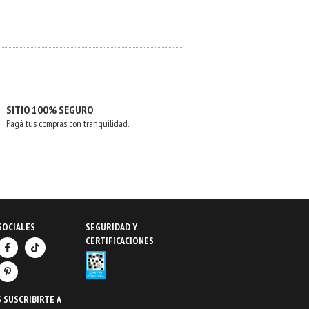
SITIO 100% SEGURO
Pagá tus compras con tranquilidad.
SOCIALES
SEGURIDAD Y
CERTIFICACIONES
 SUSCRIBIRTE A