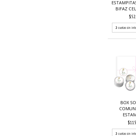
ESTAMPITA
BIFAZ CEL
$52
2
cuotas sin int
BOX SO
COMUNI
ESTAM
$115
2
cuotas sin int