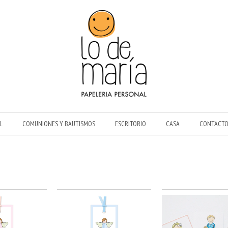
L
COMUNIONES Y BAUTISMOS
ESCRITORIO
CASA
CONTACT