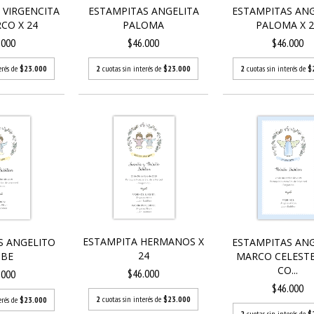
 VIRGENCITA
ESTAMPITAS ANGELITA
ESTAMPITAS AN
CO X 24
PALOMA
PALOMA X 2
.000
$46.000
$46.000
erés de
$23.000
2
cuotas sin interés de
$23.000
2
cuotas sin interés de
$
ESTAMPITA HERMANOS X
S ANGELITO
ESTAMPITAS AN
24
BE
MARCO CELEST
CO...
$46.000
.000
$46.000
2
cuotas sin interés de
$23.000
erés de
$23.000
2
cuotas sin interés de
$