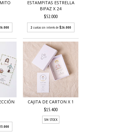
AMITO
ESTAMPITAS ESTRELLA
BIFAZ X 24
$52.000
26.000
2
cuotas sin interés de
$26.000
ECCIÓN
CAJITA DE CARTON X 1
$15.400
SIN STOCK
23.000