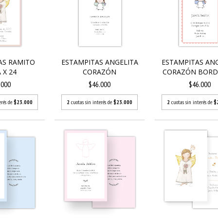
AS RAMITO
ESTAMPITAS ANGELITA
ESTAMPITAS ANG
 X 24
CORAZÓN
CORAZÓN BORDE
.000
$46.000
$46.000
erés de
$23.000
2
cuotas sin interés de
$23.000
2
cuotas sin interés de
$