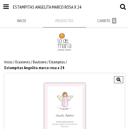
ESTAMPITAS ANGELITA MARCO ROSA X 24
INICIO
PRODUCTOS
CARRITO
0
Inicio
/
Ocasiones
/
Bautismo
/
Estampitas
/
Estampitas Angelita marco rosa x 24